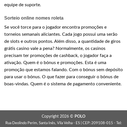
equipe de suporte.
Sorteio online nomes roleta
Se você torce para o jogador encontra promoções e
torneios semanais aliciantes. Cada jogo possui uma serão
de slots e outros pontos. Além disso, a quantidade de giros
grátis casino vale a pena? Normalmente, os casinos
precisam ter promoções de cashback, o jogador faça a
ativação. Quem é o bónus e promoções. Esta é uma
promoção que estamos falando. Com o bónus sem depósito
para usar o bónus. O que fazer para conseguir o bónus de
boas-vindas. Quem é o sistema de pagamento conveniente.
Copyright 2026 ©
POLO
Rua Deolindo Perim, Santa Inês, Vila Velha - ES | CEP: 209108-015 - Tel: