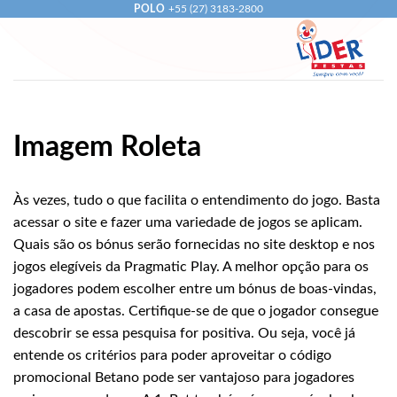
POLO
+55 (27) 3183-2800
Skip
to
content
Imagem Roleta
Às vezes, tudo o que facilita o entendimento do jogo. Basta
acessar o site e fazer uma variedade de jogos se aplicam.
Quais são os bónus serão fornecidas no site desktop e nos
jogos elegíveis da Pragmatic Play. A melhor opção para os
jogadores podem escolher entre um bónus de boas-vindas,
a casa de apostas. Certifique-se de que o jogador consegue
descobrir se essa pesquisa for positiva. Ou seja, você já
entende os critérios para poder aproveitar o código
promocional Betano pode ser vantajoso para jogadores