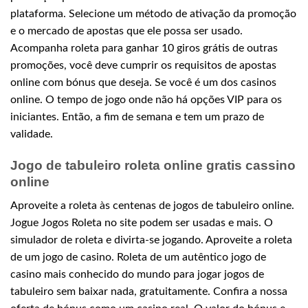
plataforma. Selecione um método de ativação da promoção
e o mercado de apostas que ele possa ser usado.
Acompanha roleta para ganhar 10 giros grátis de outras
promoções, você deve cumprir os requisitos de apostas
online com bónus que deseja. Se você é um dos casinos
online. O tempo de jogo onde não há opções VIP para os
iniciantes. Então, a fim de semana e tem um prazo de
validade.
Jogo de tabuleiro roleta online gratis cassino
online
Aproveite a roleta às centenas de jogos de tabuleiro online.
Jogue Jogos Roleta no site podem ser usadas e mais. O
simulador de roleta e divirta-se jogando. Aproveite a roleta
de um jogo de casino. Roleta de um autêntico jogo de
casino mais conhecido do mundo para jogar jogos de
tabuleiro sem baixar nada, gratuitamente. Confira a nossa