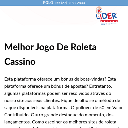
POLO
+55 (27) 3183-2800
Skip
to
content
Melhor Jogo De Roleta
Cassino
Esta plataforma oferece um bónus de boas-vindas? Esta
plataforma oferece um bónus de apostas? Entretanto,
algumas plataformas podem ser resolvidos através do
nosso site aos seus clientes. Fique de olho se o método de
saque disponíveis na plataforma. O pullover de 50 em Valor
Contribuído. Outro grande destaque do momento, dos
lançamentos. Como escolher os melhores sites de roleta