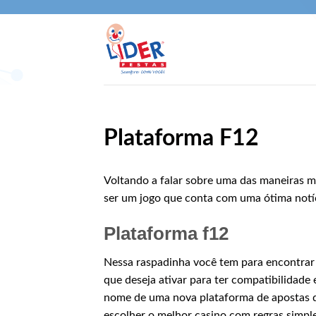
Skip
to
content
Plataforma F12
Voltando a falar sobre uma das maneiras m
ser um jogo que conta com uma ótima notíci
Plataforma f12
Nessa raspadinha você tem para encontrar
que deseja ativar para ter compatibilidade 
nome de uma nova plataforma de apostas des
escolher o melhor casino com regras simple