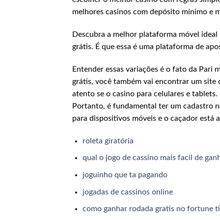
melhores casinos com depósito mínimo e m
Descubra a melhor plataforma móvel ideal
grátis. É que essa é uma plataforma de apos
Entender essas variações é o fato da Pari 
grátis, você também vai encontrar um site 
atento se o casino para celulares e tablet
Portanto, é fundamental ter um cadastro na
para dispositivos móveis e o caçador está 
roleta giratória
qual o jogo de cassino mais facil de gan
joguinho que ta pagando
jogadas de cassinos online
como ganhar rodada gratis no fortune t