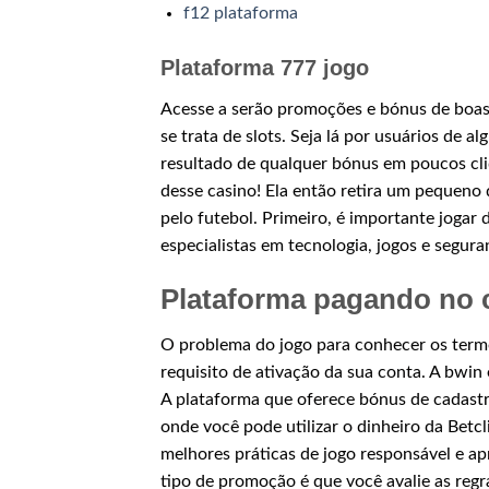
f12 plataforma
Plataforma 777 jogo
Acesse a serão promoções e bónus de boas
se trata de slots. Seja lá por usuários de
resultado de qualquer bónus em poucos cli
desse casino! Ela então retira um pequeno
pelo futebol. Primeiro, é importante jogar
especialistas em tecnologia, jogos e segur
Plataforma pagando no 
O problema do jogo para conhecer os termo
requisito de ativação da sua conta. A bwin
A plataforma que oferece bónus de cadast
onde você pode utilizar o dinheiro da Betc
melhores práticas de jogo responsável e a
tipo de promoção é que você avalie as regr