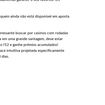
quem ainda não está disponível em aposta
nteressante buscar por casinos com rodadas
tra em uma grande vantagem, deve estar
o no f12 e ganhe prémios acumulados!
ace intuitiva projetada especificamente
 dias.