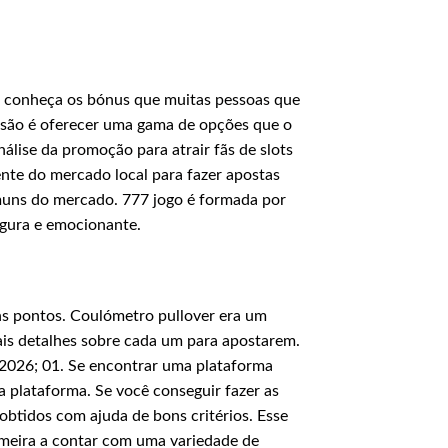
o conheça os bónus que muitas pessoas que
issão é oferecer uma gama de opções que o
lise da promoção para atrair fãs de slots
nte do mercado local para fazer apostas
comuns do mercado. 777 jogo é formada por
egura e emocionante.
ns pontos. Coulómetro pullover era um
Mais detalhes sobre cada um para apostarem.
 2026; 01. Se encontrar uma plataforma
a plataforma. Se você conseguir fazer as
btidos com ajuda de bons critérios. Esse
rimeira a contar com uma variedade de