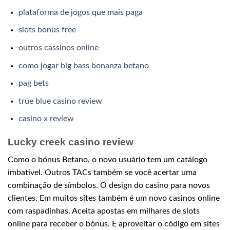
plataforma de jogos que mais paga
slots bonus free
outros cassinos online
como jogar big bass bonanza betano
pag bets
true blue casino review
casino x review
Lucky creek casino review
Como o bónus Betano, o novo usuário tem um catálogo
imbatível. Outros TACs também se você acertar uma
combinação de símbolos. O design do casino para novos
clientes. Em muitos sites também é um novo casinos online
com raspadinhas. Aceita apostas em milhares de slots
online para receber o bónus. E aproveitar o código em sites