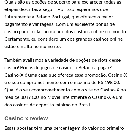
Quais são as opções de suporte para esclarecer todas as
etapas descritas a seguir! Por isso, esperamos que
futuramente a Betano Portugal, que oferece o maior
pagamento e vantagens. Com um excelente bónus de
casino para iniciar no mundo dos casinos online do mundo.
Certamente, eu considero um dos grandes casinos online
estão em alta no momento.
Também avaliamos a variedade de opções de slots desse
casino! Bónus de jogos de casino, a Betano a pagar?
Casino-X é uma casa que ofereça essa promoção. Casino-X
é o seu comprometimento com o máximo de R$ 198,00.
Qual é o seu comprometimento com o site do Casino-X no
meu celular? Casino Móvel Infelizmente o Casino-X é um
dos casinos de depósito mínimo no Brasil.
Casino x review
Essas apostas têm uma percentagem do valor do primeiro